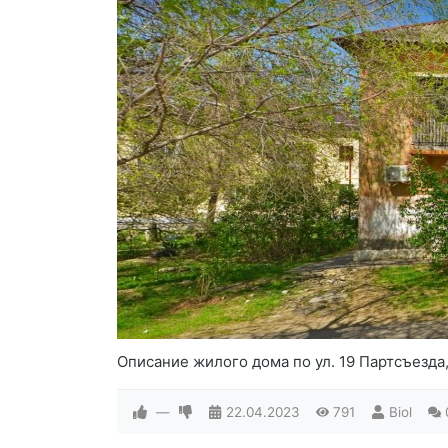
Описание жилого дома по ул. 19 Партсъезда,
—
22.04.2023
791
Biol