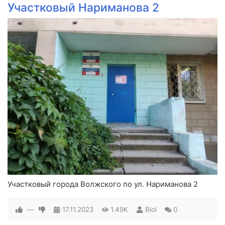
Участковый Нариманова 2
Участковый города Волжского по ул. Нариманова 2
—
17.11.2023
1.49K
Biol
0