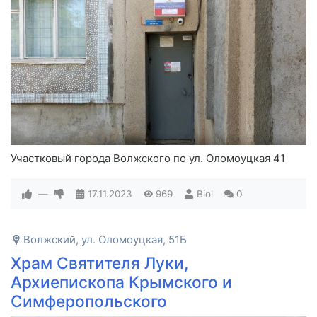
Участковый города Волжского по ул. Оломоуцкая 41
—
17.11.2023
969
Biol
0
Волжский, ул. Оломоуцкая, 51Б
Храм Святителя Луки,
Архиепископа Крымского и
Симферопольского