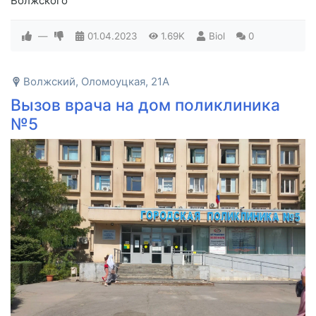
Волжского
—
01.04.2023
1.69K
Biol
0
Волжский, Оломоуцкая, 21А
Вызов врача на дом поликлиника
№5