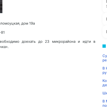
Оломоуцкая, дом 19а
-81
необходимо доехать до 23 микрорайона и идти в
чка».
Су
ре
В 
ру
Ко
де
Шк
В 
по