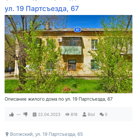
ул. 19 Партсъезда, 67
Описание жилого дома по ул. 19 Партсъезда, 67
—
22.04.2023
818
Biol
0
Волжский, ул. 19 Партсъезда, 65