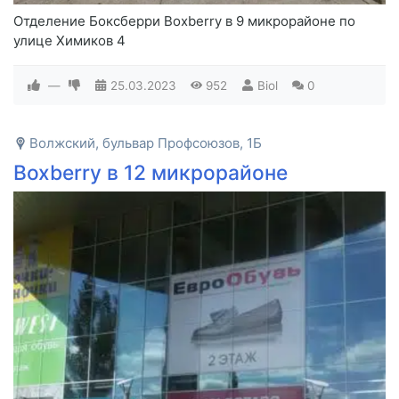
Отделение Боксберри Boxberry в 9 микрорайоне по
улице Химиков 4
—
25.03.2023
952
Biol
0
Волжский, бульвар Профсоюзов, 1Б
Boxberry в 12 микрорайоне