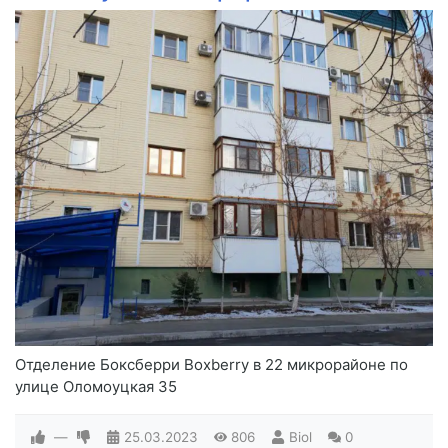
Отделение Боксберри Boxberry в 22 микрорайоне по
улице Оломоуцкая 35
—
25.03.2023
806
Biol
0