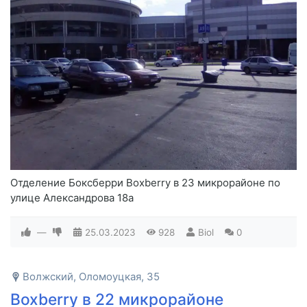
Отделение Боксберри Boxberry в 23 микрорайоне по
улице Александрова 18а
—
25.03.2023
928
Biol
0
Волжский, Оломоуцкая, 35
Boxberry в 22 микрорайоне