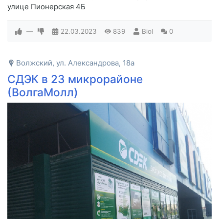
улице Пионерская 4Б
—
22.03.2023
839
Biol
0
Волжский, ул. Александрова, 18а
СДЭК в 23 микрорайоне
(ВолгаМолл)