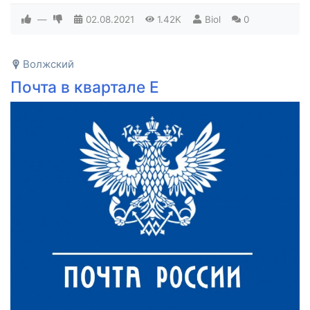
—
02.08.2021
1.42K
Biol
0
Волжский
Почта в квартале Е