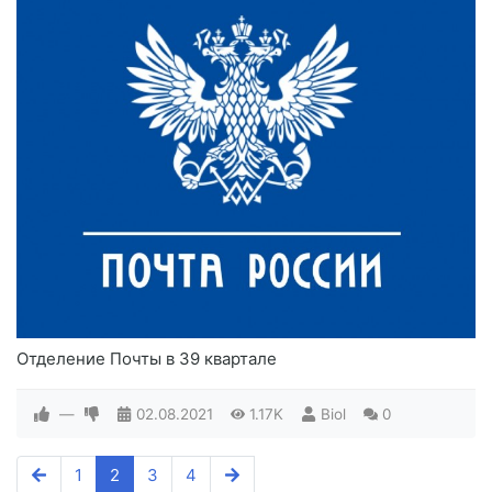
Отделение Почты в 39 квартале
—
02.08.2021
1.17K
Biol
0
1
2
3
4