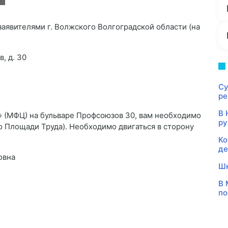
заявителями г. Волжского Волгоградской области (на
, д. 30
Су
ре
В 
 (МФЦ) на бульваре Профсоюзов 30, вам необходимо
ру
о Площади Труда). Необходимо двигаться в сторону
Ко
де
овна
Шк
В 
по