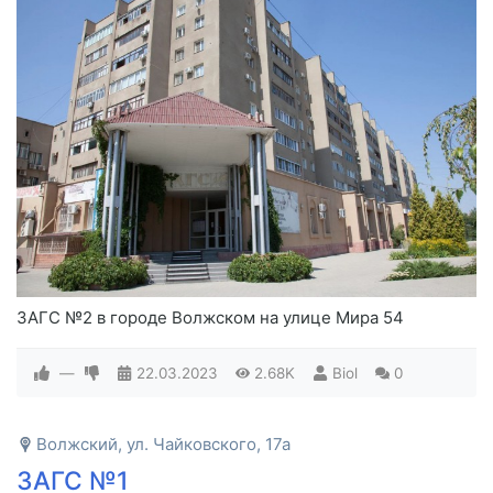
ЗАГС №2 в городе Волжском на улице Мира 54
—
22.03.2023
2.68K
Biol
0
Волжский, ул. Чайковского, 17а
ЗАГС №1