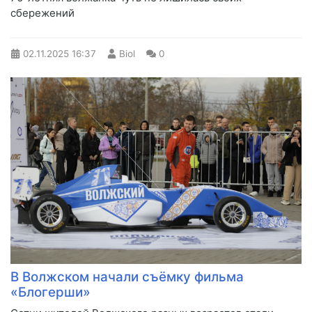
сбережений
02.11.2025
16:37
Biol
0
В Волжском начали съёмку фильма
«Блогерши»